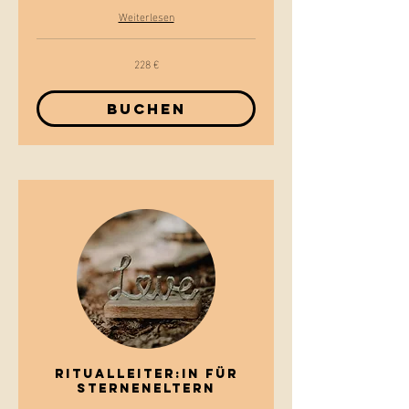
Weiterlesen
228 €
228
Euro
Buchen
Ritualleiter:In für
STERNENELTERN