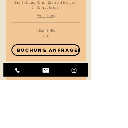
Eine Einladung, Körper, Seele und Energie in
Einklang zu bringen
Weiterlesen
1 Std. 15 Min.
88 €
88
Euro
Buchung anfragen