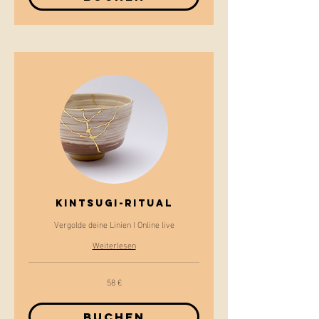
Kintsugi-Ritual
Vergolde deine Linien I Online live
Weiterlesen
58 €
58
Euro
Buchen