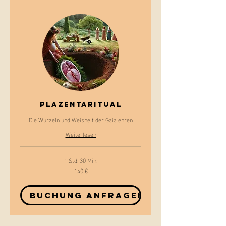
Plazentaritual
Die Wurzeln und Weisheit der Gaia ehren
Weiterlesen
1 Std. 30 Min.
140 €
140
Euro
Buchung anfragen