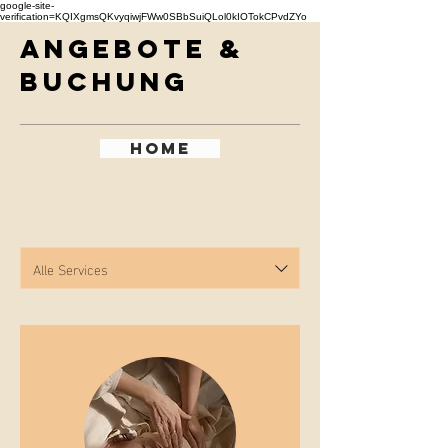
google-site-
verification=KQIXgmsQKvyqiwjFWw0SBbSuiQLol0kIOTokCPvdZYo
Angebote &
Buchung
Home
Alle Services