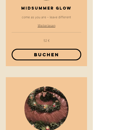
MIDSUMMER GLOW
come as you are – leave different
Weiterlesen
52 €
52
Euro
Buchen