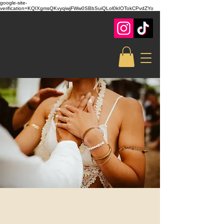
google-site-
verification=KQIXgmsQKvyqiwjFWw0SBbSuiQLol0kIOTokCPvdZYo