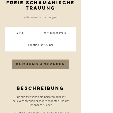
Freie schamanische
Trauung
Ein Moment für die Ewigkeit
individueller
Preis
14 Std.
1
individueller Preis
4
S
t
Location ist flexibel
d
.
Buchung anfragen
Beschreibung
Für alle Menschen die heiraten oder ihr
Treueversprechen erneuern möchten und das
Besondere suchen