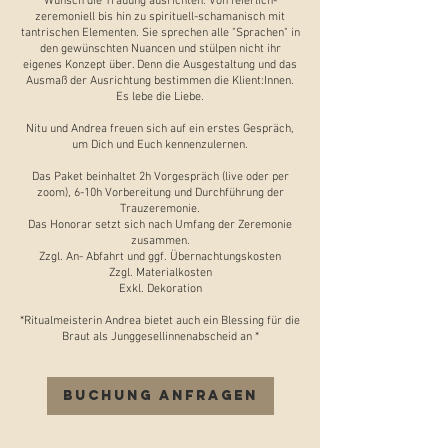
Wunsch die Trauung ausrichten. Von feierlich-
zeremoniell bis hin zu spirituell-schamanisch mit
tantrischen Elementen. Sie sprechen alle "Sprachen" in
den gewünschten Nuancen und stülpen nicht ihr
eigenes Konzept über. Denn die Ausgestaltung und das
Ausmaß der Ausrichtung bestimmen die Klient:Innen.
Es lebe die Liebe.
Nitu und Andrea freuen sich auf ein erstes Gespräch,
um Dich und Euch kennenzulernen.
Das Paket beinhaltet 2h Vorgespräch (live oder per
zoom), 6-10h Vorbereitung und Durchführung der
Trauzeremonie.
Das Honorar setzt sich nach Umfang der Zeremonie
zusammen.
Zzgl. An- Abfahrt und ggf. Übernachtungskosten
Zzgl. Materialkosten
Exkl. Dekoration
*Ritualmeisterin Andrea bietet auch ein Blessing für die
Braut als Junggesellinnenabscheid an *
Buchung anfragen