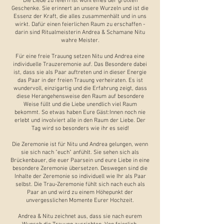
Die Liebe zu feiern ist wohl eines der größten
Geschenke. Sie erinnert an unsere Wurzeln und ist die
Essenz der Kraft, die alles zusammenhält und in uns
wirkt. Dafür einen feierlichen Raum zu erschaffen -
darin sind Ritualmeisterin Andrea & Schamane Nitu
wahre Meister.
Für eine freie Trauung setzen Nitu und Andrea eine
individuelle Trauzeremonie auf. Das Besondere dabei
ist, dass sie als Paar auftreten und in dieser Energie
das Paar in der freien Trauung verheiraten. Es ist
wundervoll, einzigartig und die Erfahrung zeigt, dass
diese Herangehensweise den Raum auf besondere
Weise füllt und die Liebe unendlich viel Raum
bekommt. So etwas haben Eure Gäst:Innen noch nie
erlebt und involviert alle in den Raum der Liebe. Der
Tag wird so besonders wie ihr es seid!
Die Zeremonie ist für Nitu und Andrea gelungen, wenn
sie sich nach "euch" anfühlt. Sie sehen sich als
Brückenbauer, die euer Paarsein und eure Liebe in eine
besondere Zeremonie übersetzen. Deswegen sind die
Inhalte der Zeremonie so individuell wie Ihr als Paar
selbst. Die Trau-Zeremonie fühlt sich nach euch als
Paar an und wird zu einem Höhepunkt der
unvergesslichen Momente Eurer Hochzeit.
Andrea & Nitu zeichnet aus, dass sie nach eurem