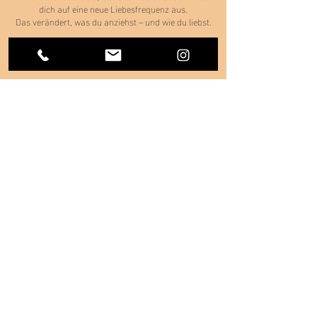
dich auf eine neue Liebesfrequenz aus.
Das verändert, was du anziehst – und wie du liebst.
Buchung