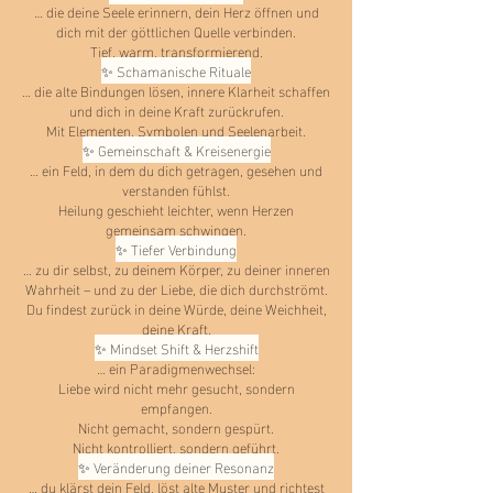
… die deine Seele erinnern, dein Herz öffnen und
dich mit der göttlichen Quelle verbinden.
Tief, warm, transformierend.
✨ Schamanische Rituale
… die alte Bindungen lösen, innere Klarheit schaffen
und dich in deine Kraft zurückrufen.
Mit Elementen, Symbolen und Seelenarbeit.
✨ Gemeinschaft & Kreisenergie
… ein Feld, in dem du dich getragen, gesehen und
verstanden fühlst.
Heilung geschieht leichter, wenn Herzen
gemeinsam schwingen.
✨ Tiefer Verbindung
… zu dir selbst, zu deinem Körper, zu deiner inneren
Wahrheit – und zu der Liebe, die dich durchströmt.
Du findest zurück in deine Würde, deine Weichheit,
deine Kraft.
✨ Mindset Shift & Herzshift
… ein Paradigmenwechsel:
Liebe wird nicht mehr gesucht, sondern
empfangen.
Nicht gemacht, sondern gespürt.
Nicht kontrolliert, sondern geführt.
✨ Veränderung deiner Resonanz
… du klärst dein Feld, löst alte Muster und richtest