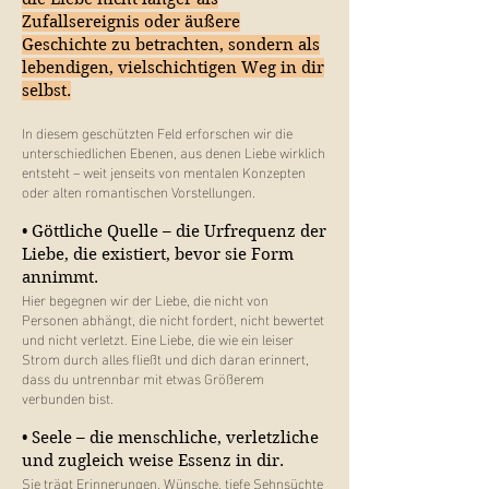
Zufallsereignis oder äußere
Geschichte zu betrachten, sondern als
lebendigen, vielschichtigen Weg in dir
selbst.
In diesem geschützten Feld erforschen wir die
unterschiedlichen Ebenen, aus denen Liebe wirklich
entsteht – weit jenseits von mentalen Konzepten
oder alten romantischen Vorstellungen.
• Göttliche Quelle – die Urfrequenz der
Liebe, die existiert, bevor sie Form
annimmt.
Hier begegnen wir der Liebe, die nicht von
Personen abhängt, die nicht fordert, nicht bewertet
und nicht verletzt. Eine Liebe, die wie ein leiser
Strom durch alles fließt und dich daran erinnert,
dass du untrennbar mit etwas Größerem
verbunden bist.
• Seele – die menschliche, verletzliche
und zugleich weise Essenz in dir.
Sie trägt Erinnerungen, Wünsche, tiefe Sehnsüchte