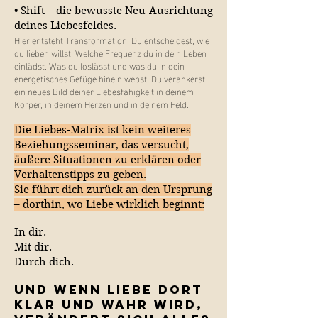
• Shift – die bewusste Neu-Ausrichtung
deines Liebesfeldes.
Hier entsteht Transformation: Du entscheidest, wie
du lieben willst. Welche Frequenz du in dein Leben
einlädst. Was du loslässt und was du in dein
energetisches Gefüge hinein webst. Du verankerst
ein neues Bild deiner Liebesfähigkeit in deinem
Körper, in deinem Herzen und in deinem Feld.
Die Liebes-Matrix ist kein weiteres
Beziehungsseminar, das versucht,
äußere Situationen zu erklären oder
Verhaltenstipps zu geben.
Sie führt dich zurück an den Ursprung
– dorthin, wo Liebe wirklich beginnt:
In dir.
Mit dir.
Durch dich.
Und wenn Liebe dort
klar und wahr wird,