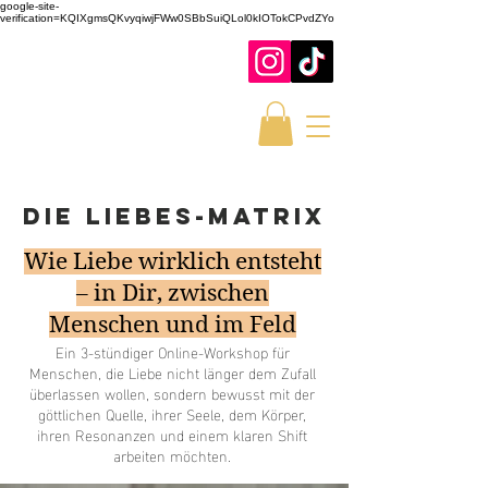
google-site-
verification=KQIXgmsQKvyqiwjFWw0SBbSuiQLol0kIOTokCPvdZYo
Die LIEBES-MATRIX
Wie Liebe wirklich entsteht
– in Dir, zwischen
Menschen und im Feld
Ein 3-stündiger Online-Workshop für
Menschen, die Liebe nicht länger dem Zufall
überlassen wollen, sondern bewusst mit der
göttlichen Quelle, ihrer Seele, dem Körper,
ihren Resonanzen und einem klaren Shift
arbeiten möchten.