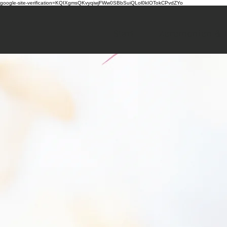
google-site-verification=KQIXgmsQKvyqiwjFWw0SBbSuiQLol0kIOTokCPvdZYo
Start
Zeremonien & F