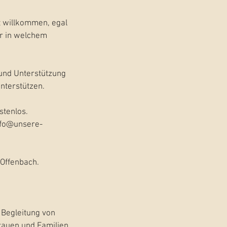
t willkommen, egal
er in welchem
und Unterstützung
nterstützen.
stenlos.
nfo@unsere-
 Offenbach.
 Begleitung von
Frauen und Familien