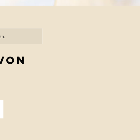
en.
 von