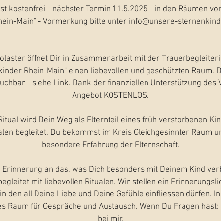
st kostenfrei - nächster Termin 11.5.2025 - in den Räumen v
hein-Main" - Vormerkung bitte unter info@unsere-sternenkind
laster öffnet Dir in Zusammenarbeit mit der Trauerbegleiter
inder Rhein-Main" einen liebevollen und geschützten Raum. D
uchbar - siehe Link. Dank der finanziellen Unterstützung des V
Angebot KOSTENLOS.
Ritual wird Dein Weg als Elternteil eines früh verstorbenen Ki
len begleitet. Du bekommst im Kreis Gleichgesinnter Raum un
besondere Erfahrung der Elternschaft.
r Erinnerung an das, was Dich besonders mit Deinem Kind verb
egleitet mit liebevollen Ritualen. Wir stellen ein Erinnerungsl
n den all Deine Liebe und Deine Gefühle einfliessen dürfen.
es Raum für Gespräche und Austausch. Wenn Du Fragen hast:
bei mir.