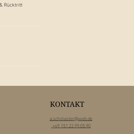
 Rücktritt
KONTAKT
a.scholaster@web.de
+49 151.22.99.05.90