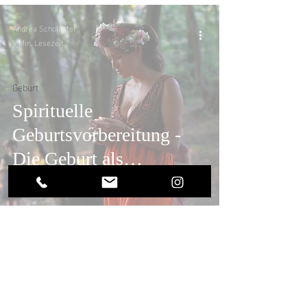
Andrea Scholaster
4 Min. Lesezeit
Geburt
Spirituelle
Geburtsvorbereitung -
Die Geburt als
Übergangsritual
KONTAKT
a.scholaster@web.de
+49 151.22.99.05.90