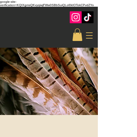
google-site-
verification=KQIXgmsQKvyqiwjFWw0SBbSuiQLol0kIOTokCPvdZYo