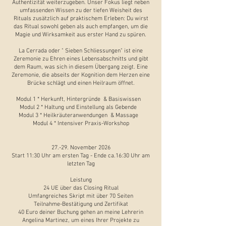
Authentizität weiterzugeben. Unser Fokus liegt neben
umfassenden Wissen zu der tiefen Weisheit des
Rituals zusätzlich auf praktischem Erleben: Du wirst
das Ritual sowohl geben als auch empfangen, um die
Magie und Wirksamkeit aus erster Hand zu spüren.
La Cerrada oder " Sieben Schliessungen" ist eine
Zeremonie zu Ehren eines Lebensabschnitts und gibt
dem Raum, was sich in diesem Übergang zeigt. Eine
Zeremonie, die abseits der Kognition dem Herzen eine
Brücke schlägt und einen Heilraum öffnet.
Modul 1 * Herkunft, Hintergründe & Basiswissen
Modul 2 * Haltung und Einstellung als Gebende
Modul 3 * Heilkräuteranwendungen & Massage
Modul 4 * Intensiver Praxis-Workshop
27.-29. November 2026
Start 11:30 Uhr am ersten Tag - Ende ca.16:30 Uhr am
letzten Tag
Leistung
24 UE über das Closing Ritual
Umfangreiches Skript mit über 70 Seiten
Teilnahme-Bestätigung und Zertifikat
40 Euro deiner Buchung gehen an meine Lehrerin
Angelina Martinez, um eines Ihrer Projekte zu