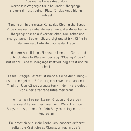
Closing the Bones Ausbildung
Werde zur Wegbegleiterin heilender Übergänge –
sichere dir jetzt deinen Platz für das Ausbildungs-
Retreat
Tauche ein in die uralte Kunst des Closing the Bones
Rituals – eine tiefgehende Zeremonie, die Menschen in
Übergangsphasen auf körperlicher, seelischer und
energetischer Ebene hält, würdigt und stärkt. Öffne in
deinem Feld tiefe Heilräume der Liebe!
In diesem Ausbildungs-Retreat erlernst, erfährst und
fühlst du die alte Weisheit des sog. "Closing Rituals"
mit der du Lebensübergänge kraftvoll begleitest und zu
ehrst.
Dieses 3-tägige Retreat ist mehr als eine Ausbildung –
es ist eine gelebte Erfahrung einer weltumspannenden
Tradition Übergänge zu begleiten - in dein Herz gelegt
von einer erfahrene Ritualmeisterin.
Wir lernen in einer kleinen Gruppe und werden
maximal 8 Teilnehmer:Innen sein. Wenn Du in der
Babyzeit bist, kannst Du Dein Baby mitbringen - sprich
Andrea an.
Du lernst nicht nur die Techniken, sondern erfährst
selbst die Kraft dieses Rituals, um es mit tiefer