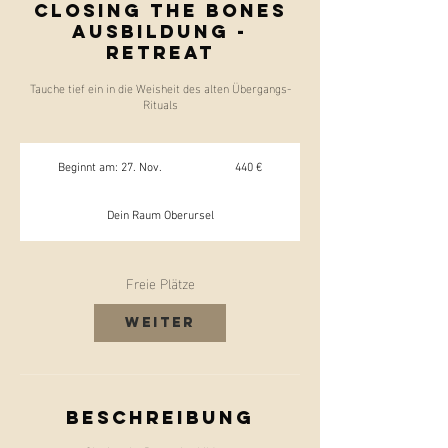
Closing the Bones
Ausbildung -
Retreat
Tauche tief ein in die Weisheit des alten Übergangs-
Rituals
440
Euro
Beginnt am: 27. Nov.
B
440 €
e
g
Dein Raum Oberursel
i
n
n
t
Freie Plätze
a
m
:
Weiter
2
7
.
N
o
v
Beschreibung
.