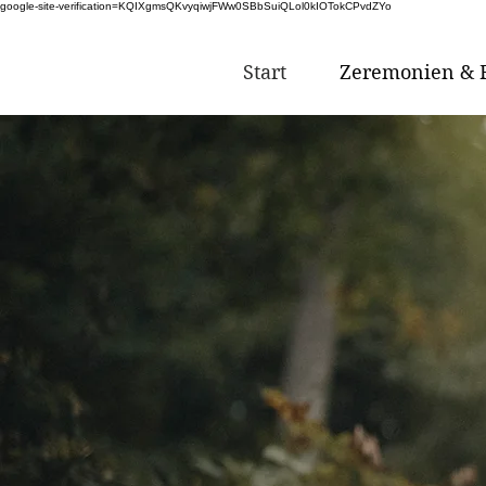
google-site-verification=KQIXgmsQKvyqiwjFWw0SBbSuiQLol0kIOTokCPvdZYo
Start
Zeremonien & F