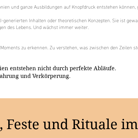
remonien und ganze Ausbildungen auf Knopfdruck entstehen können,
 KI-generierten Inhalten oder theoretischen Konzepten. Sie ist ge
en des Lebens. Und wächst immer weiter.
es Moments zu erkennen. Zu verstehen, was zwischen den Zeilen s
n entstehen nicht durch perfekte Abläufe.
fahrung und Verkörperung.
 Feste und Rituale i