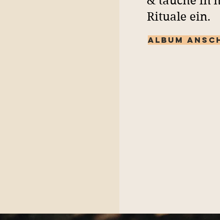
& tauche in 
Rituale ein.
Album ansc