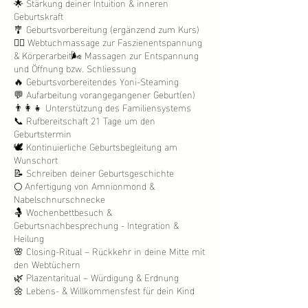
🌟 Stärkung deiner Intuition & inneren
Geburtskraft
🎐 Geburtsvorbereitung (ergänzend zum Kurs)
💆‍♀️ Webtuchmassage zur Faszienentspannung
& Körperarbeit🌬️ Massagen zur Entspannung
und Öffnung bzw. Schliessung
🔥 Geburtsvorbereitendes Yoni-Steaming
💬 Aufarbeitung vorangegangener Geburt(en)
👨‍👩‍👧 Unterstützung des Familiensystems
📞 Rufbereitschaft 21 Tage um den
Geburtstermin
🕊️ Kontinuierliche Geburtsbegleitung am
Wunschort
📝 Schreiben deiner Geburtsgeschichte
🌕 Anfertigung von Amnionmond &
Nabelschnurschnecke
🤱 Wochenbettbesuch &
Geburtsnachbesprechung - Integration &
Heilung
🌸 Closing-Ritual – Rückkehr in deine Mitte mit
den Webtüchern
🌿 Plazentaritual – Würdigung & Erdnung
🌼 Lebens- & Willkommensfest für dein Kind​