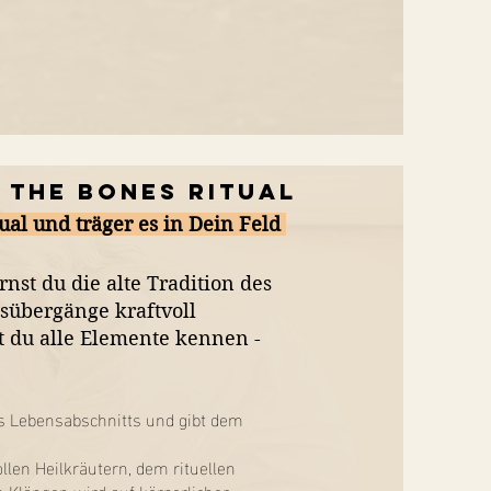
 the Bones Ritual
tual und
träger
es in Dein Feld
nst du die alte Tradition des
sübergänge kraftvoll
st du alle Elemente kennen -
.
es Lebensabschnitts und gibt dem
llen Heilkräutern, dem rituellen
Klängen wird auf körperlicher,