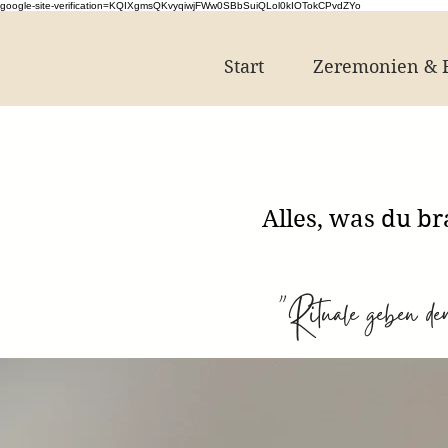
google-site-verification=KQIXgmsQKvyqiwjFWw0SBbSuiQLol0kIOTokCPvdZYo
Start
Zeremonien & F
Alles, was du b
"Rituale geben d