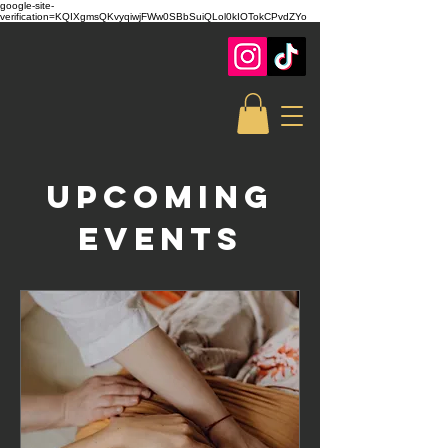
google-site-
verification=KQIXgmsQKvyqiwjFWw0SBbSuiQLol0kIOTokCPvdZYo
Upcoming
Events