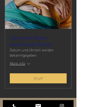
Closing-the-Bones
Ausbildungs-Retreat
Datum und Uhrzeit werden
bekanntgegeben
More info
RSVP
KONTAKT