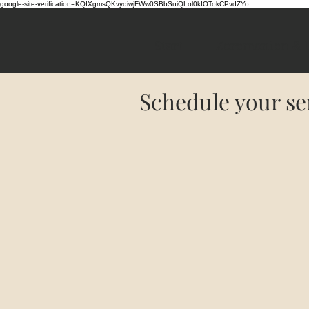
google-site-verification=KQIXgmsQKvyqiwjFWw0SBbSuiQLol0kIOTokCPvdZYo
Start
Zeremonien & F
Schedule your se