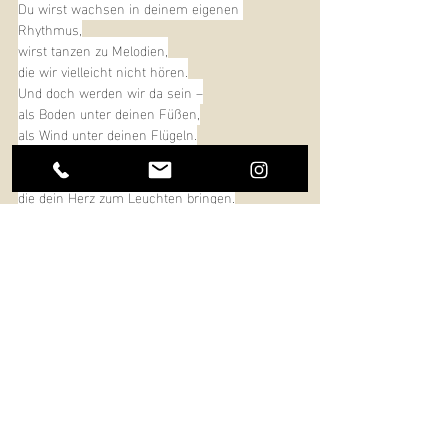
Du wirst wachsen in deinem eigenen 
Rhythmus,
wirst tanzen zu Melodien,
die wir vielleicht nicht hören.
Und doch werden wir da sein –
als Boden unter deinen Füßen,
als Wind unter deinen Flügeln.
Mögest du Wege gehen,
die dein Herz zum Leuchten bringen.
Mögest du staunen, stürzen, lernen und lachen.
Mögest du dich erinnern,
dass du geliebt bist – ohne Bedingung, ohne 
Maß.
Wir segnen dich, 
Kind des Lichts,
Tochter/ Sohn des Wunders.
Du bist gekommen – und die Welt ist reicher 
geworden.