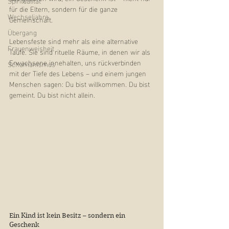
Spiritualität
für die Eltern, sondern für die ganze 
Wechseljahre
Gemeinschaft.
Übergang
Lebensfeste sind mehr als eine 
alternative 
Frauenweisheit
Taufe
. Sie sind rituelle Räume, in denen wir als 
Erwachsene innehalten, uns rückverbinden 
Schamanismus
mit der Tiefe des Lebens – und einem jungen 
Menschen sagen: Du bist willkommen. Du bist 
gemeint. Du bist nicht allein.
Ein Kind ist kein Besitz – sondern ein 
Geschenk