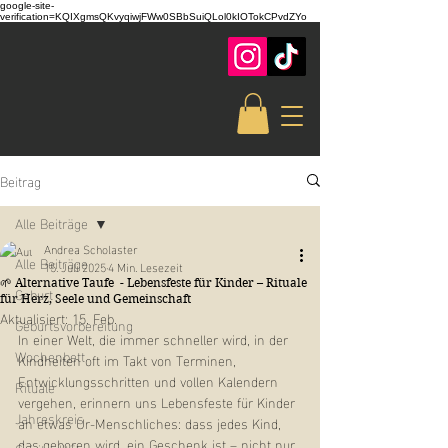
google-site-
verification=KQIXgmsQKvyqiwjFWw0SBbSuiQLol0kIOTokCPvdZYo
Beitrag
Alle Beiträge
Andrea Scholaster
Alle Beiträge
15. Juli 2025
4 Min. Lesezeit
🌱 Alternative Taufe - Lebensfeste für Kinder – Rituale
Geburt
für Herz, Seele und Gemeinschaft
Aktualisiert:
15. Feb.
Geburtsvorbereitung
In einer Welt, die immer schneller wird, in der 
Wochenbett
Kindheiten oft im Takt von Terminen, 
Entwicklungsschritten und vollen Kalendern 
Rituale
vergehen, erinnern uns Lebensfeste für Kinder 
Jahreskreis
an etwas Ur-Menschliches: dass jedes Kind, 
das geboren wird, ein Geschenk ist – nicht nur 