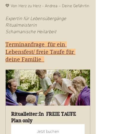
💛 Von Herz zu Herz - Andrea – Deine Gefährtin
Expertin für Lebensübergänge 
Ritualmeisterin 
Schamanische Heilarbeit
Terminanfrage  für ein 
Lebensfest/ freie Taufe für 
deine Familie  
Ritualleiter:In  FREIE TAUFE
Plan only
Jetzt buchen